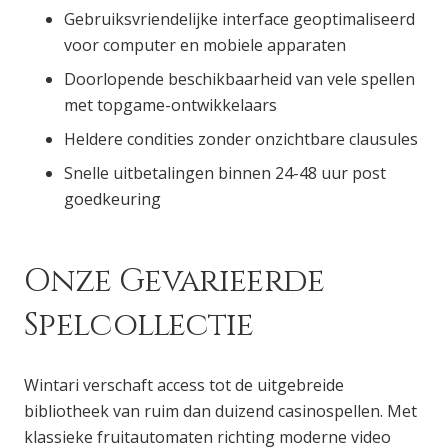
Gebruiksvriendelijke interface geoptimaliseerd
voor computer en mobiele apparaten
Doorlopende beschikbaarheid van vele spellen
met topgame-ontwikkelaars
Heldere condities zonder onzichtbare clausules
Snelle uitbetalingen binnen 24-48 uur post
goedkeuring
Onze Gevarieerde
Spelcollectie
Wintari verschaft access tot de uitgebreide
bibliotheek van ruim dan duizend casinospellen. Met
klassieke fruitautomaten richting moderne video