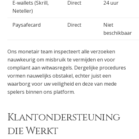
E-wallets (Skrill,
Direct
24 uur
Neteller)
Paysafecard
Direct
Niet
beschikbaar
Ons monetair team inspecteert alle verzoeken
nauwkeurig om misbruik te vermijden en voor
compliant aan witwasregels. Dergelijke procedures
vormen nauwelijks obstakel, echter juist een
waarborg voor uw veiligheid en deze van mede
spelers binnen ons platform.
Klantondersteuning
die Werkt