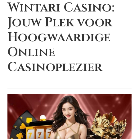
Wintari Casino:
Jouw Plek voor
Hoogwaardige
Online
Casinoplezier