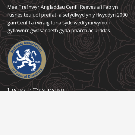
Mae Trefnwyr Angladdau
Cenfil Reeves a’i Fab
yn
fusnes teuluol preifat, a sefydlwyd yn y flwyddyn 2000
gan Cenfil a’i wraig Iona sydd wedi ymrwymo i
gyflawni’r gwasanaeth gyda pharch ac urddas.
Links / Dolenni
About Us
Contact
Funeral Services