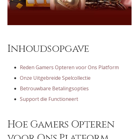
Inhoudsopgave
Reden Gamers Opteren voor Ons Platform
Onze Uitgebreide Spelcollectie
Betrouwbare Betalingsopties
Support die Functioneert
Hoe Gamers Opteren
voor Ons Platform