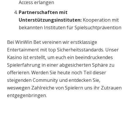
Access erlangen
Partnerschaften mit
Unterstützungsinstituten:
Kooperation mit
bekannten Instituten für Spielsuchtprävention
Bei WinWin Bet vereinen wir erstklassige
Entertainment mit top Sicherheitsstandards. Unser
Kasino ist erstellt, um euch ein beeindruckendes
Spielerfahrung in einer abgesicherten Sphäre zu
offerieren. Werden Sie heute noch Teil dieser
steigenden Community und entdecken Sie,
weswegen Zahlreiche von Spielern uns ihr Zutrauen
entgegenbringen.