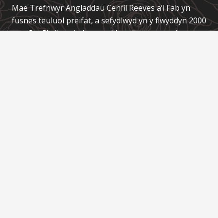
Mae Trefnwyr Angladdau
Cenfil Reeves a’i Fab
yn
fusnes teuluol preifat, a sefydlwyd yn y flwyddyn 2000
gan Cenfil a’i wraig Iona sydd wedi ymrwymo i
gyflawni’r gwasanaeth gyda pharch ac urddas.
Links / Dolenni
About Us
Contact
Funeral Services