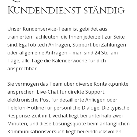
Kundendienst ständig
Unser Kundenservice-Team ist gebildet aus
trainierten Fachleuten, die Ihnen jederzeit zur Seite
sind. Egal ob tech Anfragen, Support bei Zahlungen
oder allgemeine Anfragen – man sind 24 Std. am
Tage, alle Tage die Kalenderwoche für dich
ansprechbar.
Sie vermögen das Team über diverse Kontaktpunkte
ansprechen: Live-Chat für direkte Support,
elektronische Post für detaillierte Anliegen oder
Telefon-Hotline für persönliche Dialoge. Die typische
Response-Zeit im Livechat liegt bei unterhalb zwei
Minuten, und diese Lösungsquote beim anfänglichen
Kommunikationsversuch liegt bei eindrucksvollen