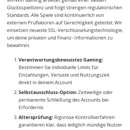
Glücksspiellizenz und folgt strengen regulatorischen
Standards. Alle Spiele sind kontinuierlich von
externen Prüflaboren auf Gerechtigkeit getestet. Wir
einsetzen neueste SSL-Verschlüsselungstechnologie,
um deine privaten und Finanz- Informationen zu
bewahren.
Verantwortungsbewusstes Gaming:
Bestimmen Sie individuelle Limits für
Einzahlungen, Verluste und Nutzungszeit
direkt in deinem Account
Selbstausschluss-Option:
Zeitweilige oder
permanente Schließung des Accounts bei
Erfordernis
Altersprüfung:
Rigorose Kontrollverfahren
garantieren klar, dass lediglich mündige Nutzer