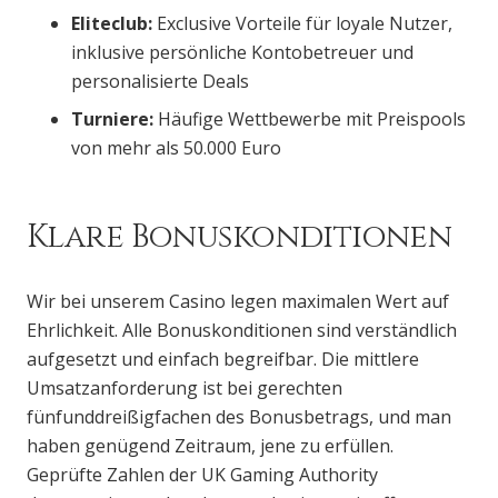
Eliteclub:
Exclusive Vorteile für loyale Nutzer,
inklusive persönliche Kontobetreuer und
personalisierte Deals
Turniere:
Häufige Wettbewerbe mit Preispools
von mehr als 50.000 Euro
Klare Bonuskonditionen
Wir bei unserem Casino legen maximalen Wert auf
Ehrlichkeit. Alle Bonuskonditionen sind verständlich
aufgesetzt und einfach begreifbar. Die mittlere
Umsatzanforderung ist bei gerechten
fünfunddreißigfachen des Bonusbetrags, und man
haben genügend Zeitraum, jene zu erfüllen.
Geprüfte Zahlen der UK Gaming Authority