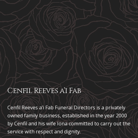
Cenfil Reeves a’i Fab
Cenfil Reeves a’i Fab Funeral Directors is a privately
owned family business, established in the year 2000
by Cenfil and his wife Iona committed to carry out the
service with respect and dignity.