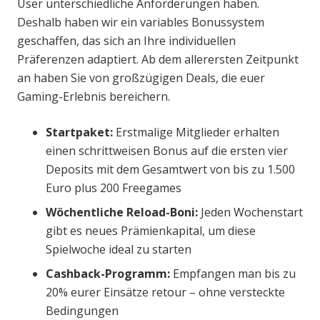
User unterschiedliche Anforderungen haben.
Deshalb haben wir ein variables Bonussystem
geschaffen, das sich an Ihre individuellen
Präferenzen adaptiert. Ab dem allerersten Zeitpunkt
an haben Sie von großzügigen Deals, die euer
Gaming-Erlebnis bereichern.
Startpaket:
Erstmalige Mitglieder erhalten
einen schrittweisen Bonus auf die ersten vier
Deposits mit dem Gesamtwert von bis zu 1.500
Euro plus 200 Freegames
Wöchentliche Reload-Boni:
Jeden Wochenstart
gibt es neues Prämienkapital, um diese
Spielwoche ideal zu starten
Cashback-Programm:
Empfangen man bis zu
20% eurer Einsätze retour – ohne versteckte
Bedingungen