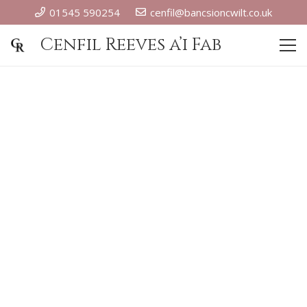
01545 590254
cenfil@bancsioncwilt.co.uk
Cenfil Reeves a’i Fab