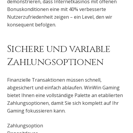
demonstrieren, dass Internetkasinos mit offenen
Bonuskonditionen eine mit 40% verbesserte
Nutzerzufriedenheit zeigen – ein Level, den wir
konsequent befolgen.
Sichere und variable
Zahlungsoptionen
Finanzielle Transaktionen müssen schnell,
abgesichert und einfach ablaufen. WinWin Gaming
bietet Ihnen eine vollständige Palette an etablierten
Zahlungsoptionen, damit Sie sich komplett auf Ihr
Gaming fokussieren kann.
Zahlungsoption