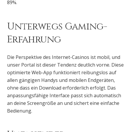
89%.
Unterwegs Gaming-
Erfahrung
Die Perspektive des Internet-Casinos ist mobil, und
unser Portal ist dieser Tendenz deutlich vorne. Diese
optimierte Web-App funktioniert reibungslos auf
allen gängigen Handys und mobilen Endgeräten,
ohne dass ein Download erforderlich erfolgt. Das
anpassungsfähige Interface passt sich automatisch
an deine Screengröße an und sichert eine einfache
Bedienung.