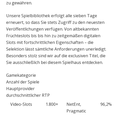
zu gewähren.
Unsere Spielbibliothek erfolgt alle sieben Tage
erneuert, so dass Sie stets Zugriff zu den neuesten
Veröffentlichungen verfügen. Von altbekannten
Früchteslots bis bis hin zu zeitgemäßen digitalen
Slots mit fortschrittlichen Eigenschaften – die
Selektion lässt sämtliche Anforderungen unerledigt.
Besonders stolz sind wir auf die exclusiven Titel, die
Sie ausschließlich bei diesem Spielhaus entdecken.
Gamekategorie
Anzahl der Spiele
Hauptprovider
durchschnittlicher RTP
Video-Slots
1.800+
NetEnt,
96,2%
Pragmatic