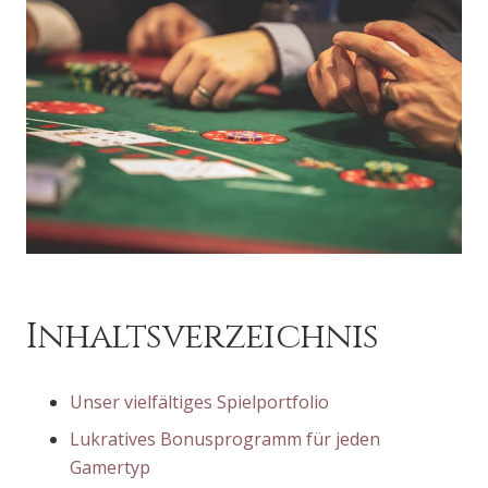
Inhaltsverzeichnis
Unser vielfältiges Spielportfolio
Lukratives Bonusprogramm für jeden
Gamertyp