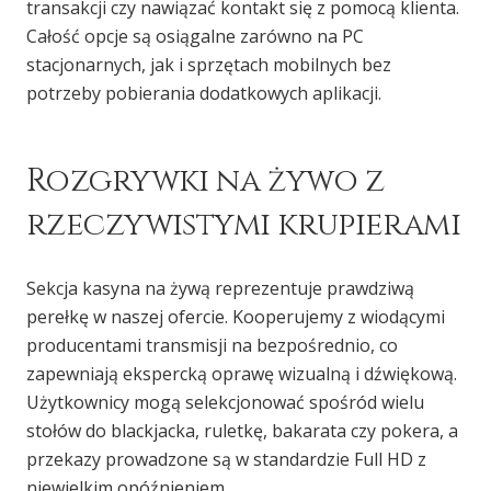
transakcji czy nawiązać kontakt się z pomocą klienta.
Całość opcje są osiągalne zarówno na PC
stacjonarnych, jak i sprzętach mobilnych bez
potrzeby pobierania dodatkowych aplikacji.
Rozgrywki na żywo z
rzeczywistymi krupierami
Sekcja kasyna na żywą reprezentuje prawdziwą
perełkę w naszej ofercie. Kooperujemy z wiodącymi
producentami transmisji na bezpośrednio, co
zapewniają ekspercką oprawę wizualną i dźwiękową.
Użytkownicy mogą selekcjonować spośród wielu
stołów do blackjacka, ruletkę, bakarata czy pokera, a
przekazy prowadzone są w standardzie Full HD z
niewielkim opóźnieniem.