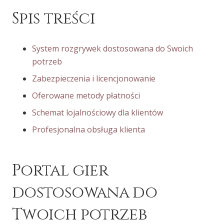
Spis treści
System rozgrywek dostosowana do Swoich
potrzeb
Zabezpieczenia i licencjonowanie
Oferowane metody płatności
Schemat lojalnościowy dla klientów
Profesjonalna obsługa klienta
Portal gier
dostosowana do
Twoich potrzeb