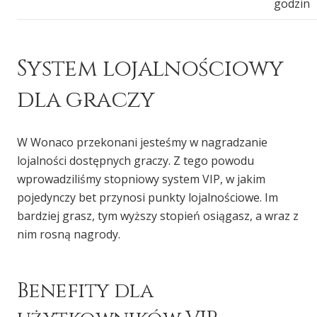
godzin
System lojalnościowy
dla graczy
W Wonaco przekonani jesteśmy w nagradzanie
lojalności dostępnych graczy. Z tego powodu
wprowadziliśmy stopniowy system VIP, w jakim
pojedynczy bet przynosi punkty lojalnościowe. Im
bardziej grasz, tym wyższy stopień osiągasz, a wraz z
nim rosną nagrody.
Benefity dla