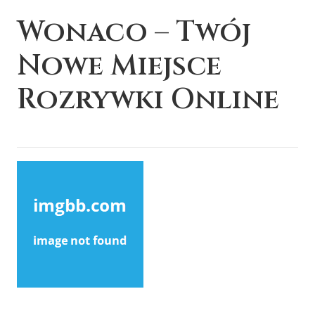
Wonaco – Twój
Nowe Miejsce
Rozrywki Online