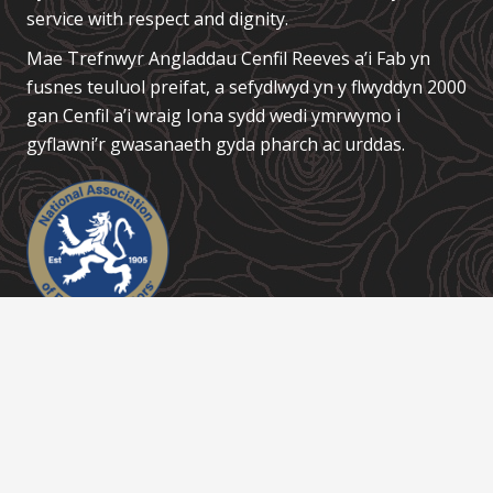
service with respect and dignity.
Mae Trefnwyr Angladdau
Cenfil Reeves a’i Fab
yn
fusnes teuluol preifat, a sefydlwyd yn y flwyddyn 2000
gan Cenfil a’i wraig Iona sydd wedi ymrwymo i
gyflawni’r gwasanaeth gyda pharch ac urddas.
Links / Dolenni
About Us
Contact