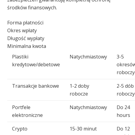
środków finansowych.
Forma płatności
Okres wpłaty
Długość wypłaty
Minimalna kwota
Plastiki
Natychmiastowy
3-5
kredytowe/debetowe
okresó
roboczy
Transakcje bankowe
1-2 doby
2-5 dób
robocze
roboczy
Portfele
Natychmiastowy
Do 24
elektroniczne
hours
Crypto
15-30 minut
Do 12