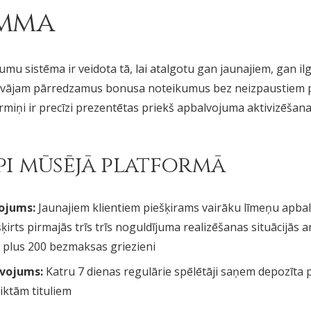
mma
mu sistēma ir veidota tā, lai atalgotu gan jaunajiem, gan ilg
vājam pārredzamus bonusa noteikumus bez neizpaustiem p
miņi ir precīzi prezentētas priekš apbalvojuma aktivizēšana
ipi mūsējā platformā
ojums:
Jaunajiem klientiem piešķirams vairāku līmeņu apbal
ķirts pirmajās trīs trīs noguldījuma realizēšanas situācijās 
o plus 200 bezmaksas griezieni
lvojums:
Katru 7 dienas regulārie spēlētāji saņem depozīta 
ktām tituliem