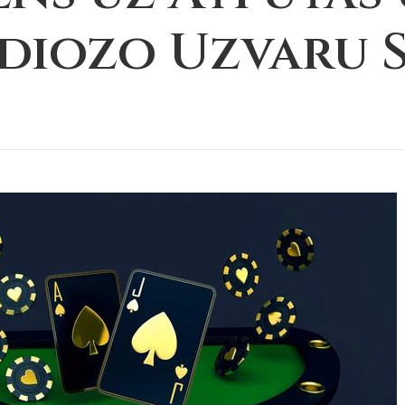
diozo Uzvaru 