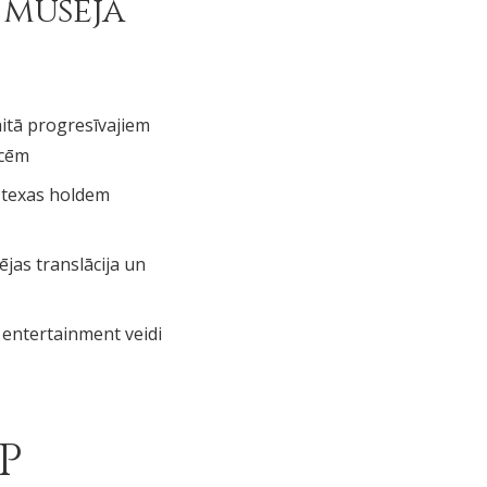
 mūsējā
aitā progresīvajiem
ncēm
n texas holdem
ējas translācija un
 entertainment veidi
P