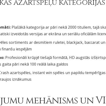
ākās azartspēļu kategorijas
omāti:
Plašākā kategorija ar pāri nekā 2000 tituliem, tajā sk
tiski izveidotās versijas ar ekrāna un seriālu oficiālām lice
vēles sortiments ar desmitiem ruletei, blackjack, baccarat u
m finanšu iespējām
no:
Profesionāli krūpjē tiešajā formātā, HD augstās izšķirtsp
s gaita pāri nekā 100 reālā laika galdos
rash azartspēles, instant win spēles un papildu tempērīgas
straujos iznākumus
jumu mehānisms un VI