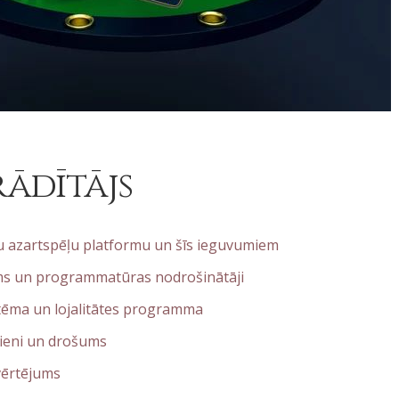
rādītājs
u azartspēļu platformu un šīs ieguvumiem
ms un programmatūras nodrošinātāji
tēma un lojalitātes programma
ieni un drošums
vērtējums