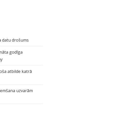
a datu drošums
nāta godīga
ay
ša atbilde katrā
ņemšana uzvarām