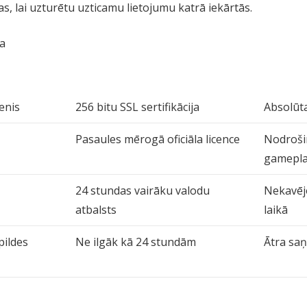
s, lai uzturētu uzticamu lietojumu katrā iekārtās.
ja
enis
256 bitu SSL sertifikācija
Absolūt
Pasaules mērogā oficiāla licence
Nodroši
gamepl
24 stundas vairāku valodu
Nekavējo
atbalsts
laikā
pildes
Ne ilgāk kā 24 stundām
Ātra sa