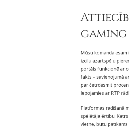
Attiecī
gaming 
Mūsu komanda esam i
izcilu azartspēļu pie
portāls funkcionē ar of
fakts – savienojumā ar 
par četrdesmit procen
lepojamies ar RTP rādī
Platformas radīšanā m
spēlētāja ērtību. Katr
vietnē, būtu patīkams