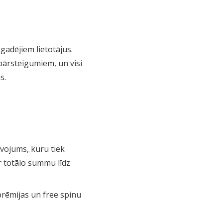
gadējiem lietotājus.
ārsteigumiem, un visi
s.
vojums, kuru tiek
ar totālo summu līdz
prēmijas un free spinu