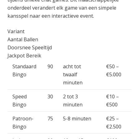
onderdeel verandert elk game van een simpele
kansspel naar een interactieve event.
Variant
Aantal Ballen
Doorsnee Speeltijd
Jackpot Bereik
Standaard
90
acht tot
€50 –
Bingo
twaalf
€5.000
minuten
Speed
30
2 tot 3
€10 –
Bingo
minuten
€500
Patroon-
75
5-8 minuten
€25 –
Bingo
€2.500