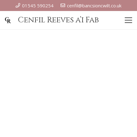
01545 590254
cenfil@bancsioncwilt.co.uk
Cenfil Reeves a’i Fab