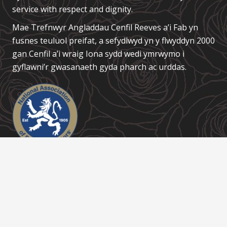
service with respect and dignity.
Mae Trefnwyr Angladdau
Cenfil Reeves a’i Fab
yn
fusnes teuluol preifat, a sefydlwyd yn y flwyddyn 2000
gan Cenfil a’i wraig Iona sydd wedi ymrwymo i
gyflawni’r gwasanaeth gyda pharch ac urddas.
Links / Dolenni
About Us
Contact