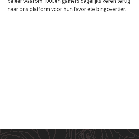
beleef waarom 1000en gamers dagelijks keren terug
naar ons platform voor hun favoriete bingovertier.